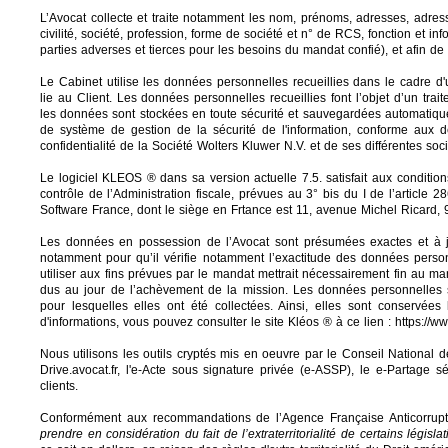
L’Avocat collecte et traite notamment les nom, prénoms, adresses, adresse
civilité, société, profession, forme de société et n° de RCS, fonction et
parties adverses et tierces pour les besoins du mandat confié), et afin d
Le Cabinet utilise les données personnelles recueillies dans le cadre 
lie au Client. Les données personnelles recueillies font l’objet d’un tra
les données sont stockées en toute sécurité et sauvegardées automatiq
de système de gestion de la sécurité de l'information, conforme aux de
confidentialité de la Société Wolters Kluwer N.V. et de ses différentes soci
Le
logiciel KLEOS ®
dans sa version actuelle 7.5. satisfait aux conditio
contrôle de l’Administration fiscale, prévues au
3° bis du I de l’article
Software France, dont le siège en Frtance est 11, avenue Michel Ricard
Les données en possession de l’Avocat sont présumées exactes et à jo
notamment pour qu’il vérifie notamment l’exactitude des données pers
utiliser aux fins prévues par le mandat mettrait nécessairement fin au m
dus au jour de l’achèvement de la mission. Les données personnelles 
pour lesquelles elles ont été collectées. Ainsi, elles sont conservé
d'informations, vous pouvez consulter le site Kléos ® à ce lien :
https://ww
Nous utilisons les outils cryptés mis en oeuvre par le Conseil National 
Drive.avocat.fr, l'e-Acte sous signature privée (e-ASSP), le e-Partage
clients.
Conformément aux
recommandations de l’Agence Française Anticorrupt
prendre en considération du fait de l’extraterritorialité de certains législ