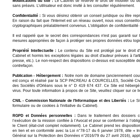
Modifications du site :
Le Cabinet se réserve le droit de modifier ou de
sans préavis. L’utilisateur est donc invité à les consulter régulièrement.
Confidentialité :
Si vous désirez obtenir un conseil juridique ou être repr
En raison du fait que l'Internet est un réseau ouvert, nous vous conseill
cryptographiques préalablement convenus. L'obligation de confidentialité 
Il est rappelé que le secret des correspondances n'est pas garanti sur le
mesures appropriées de façon à protéger ses propres données et/ou logicie
Propriété Intellectuelle :
Le contenu du Site est protégé par le droit d'
Cabinet et hormis les exceptions légales au droit d'auteur prévues à l'
ar
presse, etc.). Le non-respect des dispositions ci-dessus est susceptible d
contrefaçon.
Publication - Hébergement :
Notre nom de domaine (anciennement
cou
est conçu et réalisé par la SCP PACREAU & COURCELLES, Société Civile
des Sociétés d'Orléans sous le n° D 419 674 437. Ce Site est héberg
virus. Pour toute information à propos de ce Site, veuillez cliquer sur ce l
CNIL -
Commission Nationale de l’Informatique et des Libertés :
Le Sit
formulaire ou de cookies à l'initiative du Cabinet).
RGPD et Données personnelles :
Dans le traitement des dossiers c
l’exécution de la mission confiée à l’Avocat et pour se conformer à l’obl
le Client (état-civil complet notamment). Le Cabinet prend les dispositi
en lien et en conformité avec la
Loi n°78-17 du 6 janvier 1978, dite « In
Général sur la Protection des Données n°2016/79 du 27 avril 2016
), app