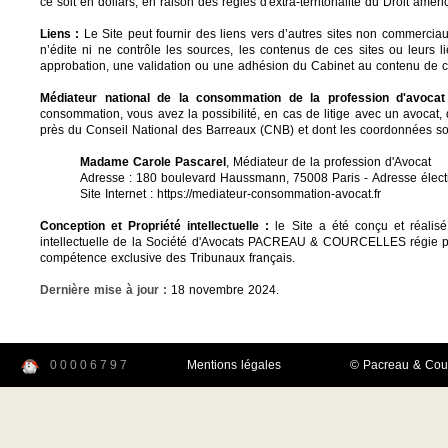
ce soit en dollars, en raison des règles d'extra-territorialité du Droit améri
Liens :
Le Site peut fournir des liens vers d’autres sites non commercia
n’édite ni ne contrôle les sources, les contenus de ces sites ou leurs 
approbation, une validation ou une adhésion du Cabinet au contenu de ces
Médiateur national de la consommation de la profession d'avocat
consommation, vous avez la possibilité, en cas de litige avec un avocat,
près du Conseil National des Barreaux (CNB) et dont les coordonnées so
Madame Carole Pascarel
, Médiateur de la profession d'Avocat
Adresse : 180 boulevard Haussmann, 75008 Paris -
Adresse élect
Site Internet :
https://mediateur-consommation-avocat.fr
Conception et Propriété intellectuelle :
le Site a été conçu et réal
intellectuelle de la Société d'Avocats PACREAU & COURCELLES régie par le
compétence exclusive des Tribunaux français.
Dernière mise à jour :
18 novembre 2024.
0
0
0
0
6
7
9
7
Mentions légales
© Pacreau & Cour